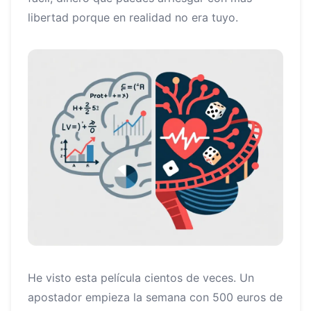
libertad porque en realidad no era tuyo.
He visto esta película cientos de veces. Un
apostador empieza la semana con 500 euros de