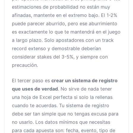
estimaciones de probabilidad no están muy
afinadas, mantente en el extremo bajo. El 1-2%
puede parecer aburrido, pero ese aburrimiento
es exactamente lo que te mantendrá en el juego
a largo plazo. Solo apostadores con un track
record extenso y demostrable deberían
considerar stakes del 3-5%, y siempre con
precaución.
El tercer paso es
crear un sistema de registro
que uses de verdad
. No sirve de nada tener
una hoja de Excel perfecta si solo la rellenas
cuando te acuerdas. Tu sistema de registro
debe ser tan simple que no tengas excusa para
no usarlo. Los datos mínimos que necesitas
para cada apuesta son: fecha, evento, tipo de