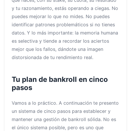
y tu razonamiento, estás operando a ciegas. No
puedes mejorar lo que no mides. No puedes
identificar patrones problemáticos si no tienes
datos. Y lo más importante: la memoria humana
es selectiva y tiende a recordar los aciertos
mejor que los fallos, dándote una imagen
distorsionada de tu rendimiento real.
Tu plan de bankroll en cinco
pasos
Vamos a lo práctico. A continuación te presento
un sistema de cinco pasos para establecer y
mantener una gestión de bankroll sólida. No es
el único sistema posible, pero es uno que