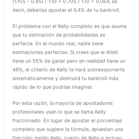
(1.155 – 0.45) / 1.10 = 0.705 / 1.10 = 0.064, es
decir, deberías apostar el 6.4% de tu bankroll.
El problema con el Kelly completo es que asume
que tu estimación de probabilidades es
perfecta. En el mundo real, nadie tiene
estimaciones perfectas. Si crees que el Atleti
tiene un 55% de ganar pero en realidad tiene un
48%, el criterio de Kelly te hará sobreexponerte
sistemáticamente y destruirá tu bankroll más
rápido de lo que podrías imaginar.
Por esta razón, la mayoría de apostadores
profesionales usan lo que se llama Kelly
fraccionado. En lugar de apostar el porcentaje
completo que sugiere la fórmula, apuestan una
fracción: medio Kelly, cuarto de Kelly o incluso