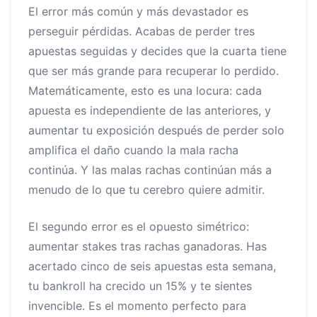
El error más común y más devastador es
perseguir pérdidas. Acabas de perder tres
apuestas seguidas y decides que la cuarta tiene
que ser más grande para recuperar lo perdido.
Matemáticamente, esto es una locura: cada
apuesta es independiente de las anteriores, y
aumentar tu exposición después de perder solo
amplifica el daño cuando la mala racha
continúa. Y las malas rachas continúan más a
menudo de lo que tu cerebro quiere admitir.
El segundo error es el opuesto simétrico:
aumentar stakes tras rachas ganadoras. Has
acertado cinco de seis apuestas esta semana,
tu bankroll ha crecido un 15% y te sientes
invencible. Es el momento perfecto para