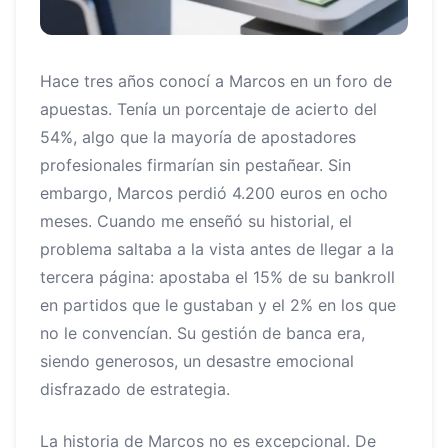
Hace tres años conocí a Marcos en un foro de
apuestas. Tenía un porcentaje de acierto del
54%, algo que la mayoría de apostadores
profesionales firmarían sin pestañear. Sin
embargo, Marcos perdió 4.200 euros en ocho
meses. Cuando me enseñó su historial, el
problema saltaba a la vista antes de llegar a la
tercera página: apostaba el 15% de su bankroll
en partidos que le gustaban y el 2% en los que
no le convencían. Su gestión de banca era,
siendo generosos, un desastre emocional
disfrazado de estrategia.
La historia de Marcos no es excepcional. De