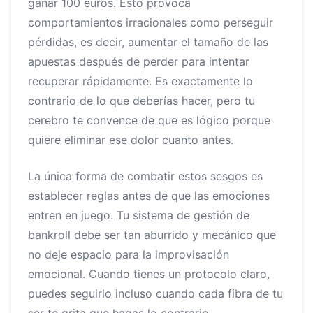
ganar 100 euros. Esto provoca
comportamientos irracionales como perseguir
pérdidas, es decir, aumentar el tamaño de las
apuestas después de perder para intentar
recuperar rápidamente. Es exactamente lo
contrario de lo que deberías hacer, pero tu
cerebro te convence de que es lógico porque
quiere eliminar ese dolor cuanto antes.
La única forma de combatir estos sesgos es
establecer reglas antes de que las emociones
entren en juego. Tu sistema de gestión de
bankroll debe ser tan aburrido y mecánico que
no deje espacio para la improvisación
emocional. Cuando tienes un protocolo claro,
puedes seguirlo incluso cuando cada fibra de tu