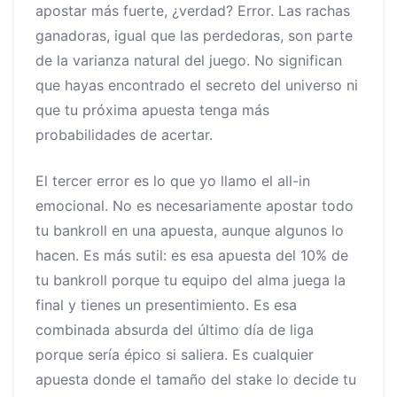
apostar más fuerte, ¿verdad? Error. Las rachas
ganadoras, igual que las perdedoras, son parte
de la varianza natural del juego. No significan
que hayas encontrado el secreto del universo ni
que tu próxima apuesta tenga más
probabilidades de acertar.
El tercer error es lo que yo llamo el all-in
emocional. No es necesariamente apostar todo
tu bankroll en una apuesta, aunque algunos lo
hacen. Es más sutil: es esa apuesta del 10% de
tu bankroll porque tu equipo del alma juega la
final y tienes un presentimiento. Es esa
combinada absurda del último día de liga
porque sería épico si saliera. Es cualquier
apuesta donde el tamaño del stake lo decide tu