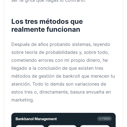
ser te grita que hagas lo contrario.
Los tres métodos que
realmente funcionan
Después de años probando sistemas, leyendo
sobre teoría de probabilidades y, sobre todo,
cometiendo errores con mi propio dinero, he
llegado a la conclusión de que existen tres
métodos de gestión de bankroll que merecen tu
atención. Todo lo demás son variaciones de
estos tres o, directamente, basura envuelta en
marketing.