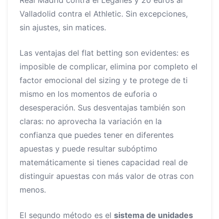
Real Madrid contra el Leganés y 20 euros al
Valladolid contra el Athletic. Sin excepciones,
sin ajustes, sin matices.
Las ventajas del flat betting son evidentes: es
imposible de complicar, elimina por completo el
factor emocional del sizing y te protege de ti
mismo en los momentos de euforia o
desesperación. Sus desventajas también son
claras: no aprovecha la variación en la
confianza que puedes tener en diferentes
apuestas y puede resultar subóptimo
matemáticamente si tienes capacidad real de
distinguir apuestas con más valor de otras con
menos.
El segundo método es el
sistema de unidades