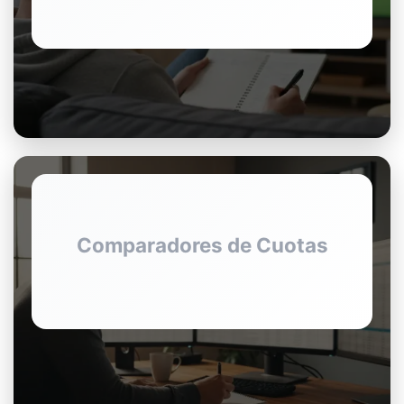
Comparadores de Cuotas