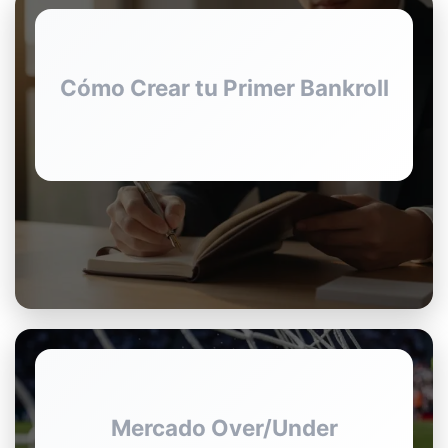
Cómo Crear tu Primer Bankroll
Mercado Over/Under