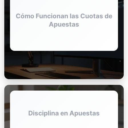
Cómo Funcionan las Cuotas de
Apuestas
Disciplina en Apuestas