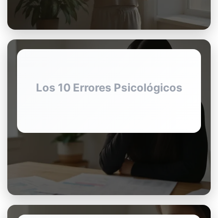
Los 10 Errores Psicológicos