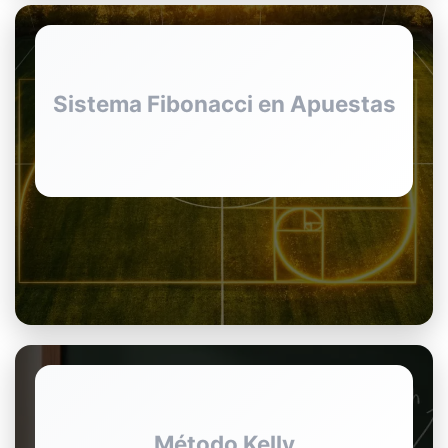
Sistema Fibonacci en Apuestas
Método Kelly