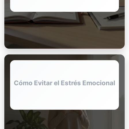
Cómo Evitar el Estrés Emocional