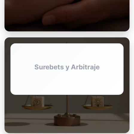
Surebets y Arbitraje