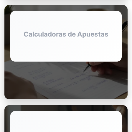
Calculadoras de Apuestas