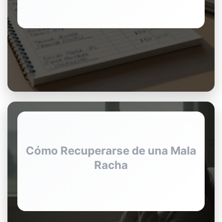
Cómo Recuperarse de una Mala
Racha