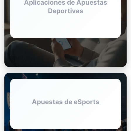
Aplicaciones de Apuestas
Deportivas
Apuestas de eSports